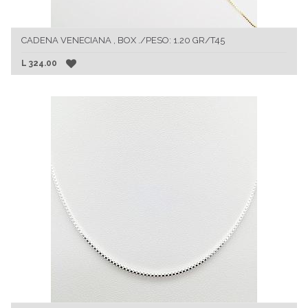
CADENA VENECIANA , BOX ./PESO: 1.20 GR/T45
L
324.00