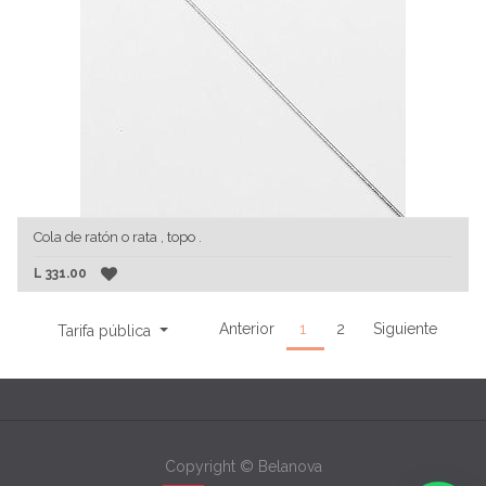
Cola de ratón o rata , topo .
L
331.00
Anterior
1
2
Siguiente
Tarifa pública
Copyright ©
Belanova