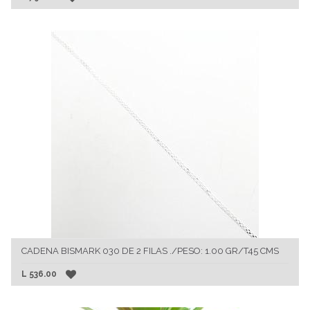
CADENA BISMARK 030 DE 2 FILAS ./PESO: 1.00 GR/T45 CMS
L
536.00