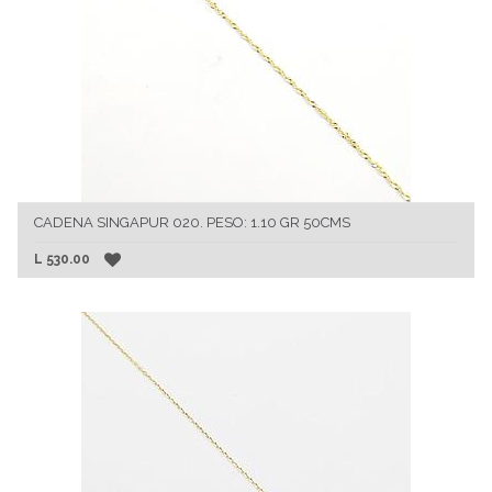
CADENA SINGAPUR 020. PESO: 1.10 GR 50CMS
L
530.00