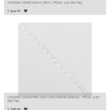
CADENA VENECIANA O BOX ./PESO: 1.50 GR/T45
L
544.00
CADENA VALENTINO 060 CON DISEÑO GRIEGO ./PESO: 4.60
GR/T45
L
796.00