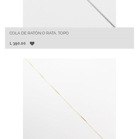
COLA DE RATÓN O RATA, TOPO
L
390.00