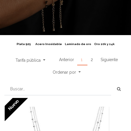
Plata 925
Acero Inoxidable
Laminado de oro
Oro 10k y 14k
Anterior
1
2
Siguiente
Tarifa pública
Ordenar por
Nuevo