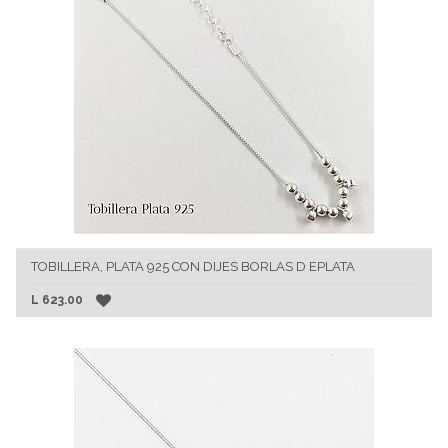
TOBILLERA, PLATA 925 CON DIJES BORLAS D EPLATA
L
623.00