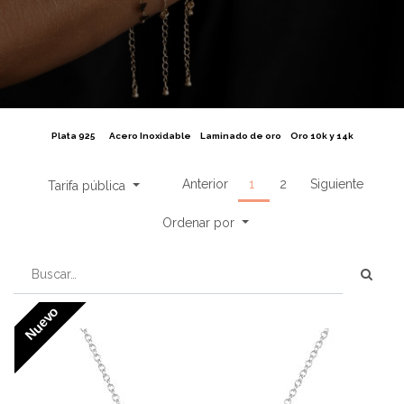
Plata 925
Acero Inoxidable
Laminado de oro
Oro 10k y 14k
Anterior
1
2
Siguiente
Tarifa pública
Ordenar por
Nuevo