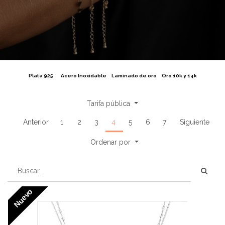
Plata 925
Acero Inoxidable
Laminado de oro
Oro 10k y 14k
Tarifa pública
Anterior
1
2
3
4
5
6
7
Siguiente
Ordenar por
Nuevo