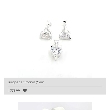
Juegos de circones 7mm
L
773.00