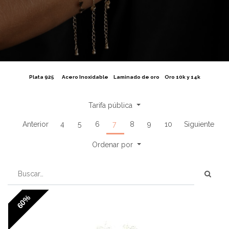
Plata 925
Acero Inoxidable
Laminado de oro
Oro 10k y 14k
Tarifa pública
Anterior
4
5
6
7
8
9
10
Siguiente
Ordenar por
60%