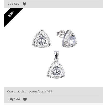
L
747.00
60%
Conjunto de circones/plata 925
L
858.00