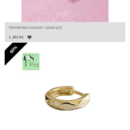
Pendientes corazón /plata 925
L
367.00
60%